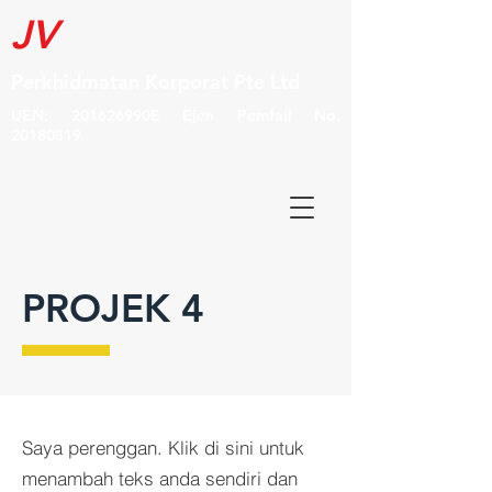
JV
Perkhidmatan Korporat Pte Ltd
UEN: 201626990E Ejen Pemfail No.
20180319
PROJEK 4
Saya perenggan. Klik di sini untuk
menambah teks anda sendiri dan