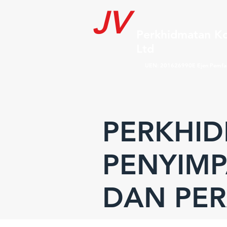
JV
Perkhidmatan Ko
Ltd
UEN: 201626990E Ejen Pemfa
PERKHI
PENYIM
DAN PE