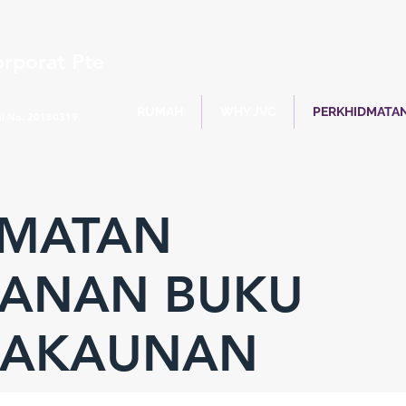
rporat Pte
RUMAH
WHY JVC
PERKHIDMATA
il No. 20180319
DMATAN
PANAN BUKU
RAKAUNAN