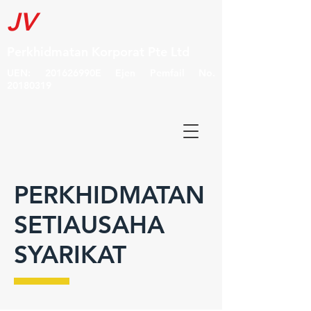
JV
Perkhidmatan Korporat Pte Ltd
UEN: 201626990E Ejen Pemfail No.
20180319
PERKHIDMATAN
SETIAUSAHA
SYARIKAT